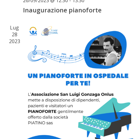
26/09/2023 @ 12:30
-
13:30
Inaugurazione pianoforte
Lug
28
2023