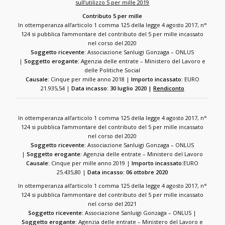
sull’utilizzo 5 per mille 2019
Contributo 5 per mille
In ottemperanza all’articolo 1 comma 125 della legge 4 agosto 2017, n°
124 si pubblica l’ammontare del contributo del 5 per mille incassato
nel corso del 2020
Soggetto ricevente:
Associazione Sanluigi Gonzaga – ONLUS
|
Soggetto erogante:
Agenzia delle entrate – Ministero del Lavoro e
delle Politiche Social
Causale:
Cinque per mille anno 2018 |
Importo incassato:
EURO
21.935,54 |
Data incasso: 30 luglio 2020 |
Rendiconto
In ottemperanza all’articolo 1 comma 125 della legge 4 agosto 2017, n°
124 si pubblica l’ammontare del contributo del 5 per mille incassato
nel corso del 2020
Soggetto ricevente:
Associazione Sanluigi Gonzaga – ONLUS
|
Soggetto erogante:
Agenzia delle entrate – Ministero del Lavoro
Causale:
Cinque per mille anno 2019 |
Importo incassato:
EURO
25.435,80 |
Data incasso: 06 ottobre 2020
In ottemperanza all’articolo 1 comma 125 della legge 4 agosto 2017, n°
124 si pubblica l’ammontare del contributo del 5 per mille incassato
nel corso del 2021
Soggetto ricevente:
Associazione Sanluigi Gonzaga – ONLUS |
Soggetto erogante:
Agenzia delle entrate – Ministero del Lavoro e