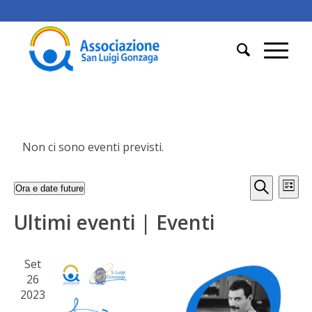
Non ci sono eventi previsti.
Eventi
Eve
Ora e date future
Elenco
Vis
Ricerc
Cerca
Seleziona
Nav
Ultimi eventi | Eventi
e
la
data.
viste
Navig
Set
26
2023