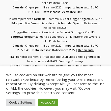
delle Politiche Social
Causale:
Cinque per mille anno 2020 |
Importo incassato:
EURO
31.784,30 |
Data incasso: 29 ottobre 2021
In ottemperanza all’articolo 1 comma 125 della legge 4 agosto 2017, n°
124 si pubblica l’ammontare del contributo del 5 per mille incassato
nel corso del 2021
Soggetto ricevente:
Associazione Sanluigi Gonzaga – ONLUS |
Soggetto erogante:
Agenzia delle entrate – Ministero del Lavoro e
delle Politiche Social
Causale:
Cinque per mille anno 2020 |
Importo incassato:
EURO
29.560,40 |
Data incasso: 16 dicembre 2022 |
Rendiconto
Tra i benefici economici l’Associazione usufruisce a titolo gratuito dei
locali concessi dall’AOU San Luigi Gonzaga.
Con riferimento ai locali in comodato gratuito le spese per consumo
energia elettrica e spese e servizi generali ammontano a circa 3106
We use cookies on our website to give you the most
annui.
relevant experience by remembering your preferences and
repeat visits. By clicking “Accept All”, you consent to the use
of ALL the cookies. However, you may visit "Cookie
Settings" to provide a controlled consent.
Copyright 2022 | All Rights Reserved |
PRIVACY POLICY
Cookie Settings
Accept All