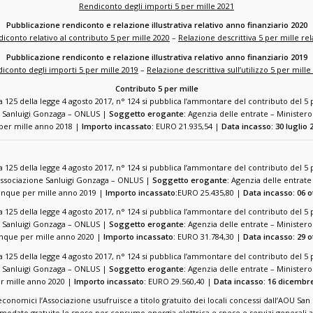
Rendiconto degli importi 5 per mille 2021
Pubblicazione rendiconto e relazione illustrativa relativo anno finanziario 2020
iconto relativo al contributo 5 per mille 2020
–
Relazione descrittiva 5 per mille re
Pubblicazione rendiconto e relazione illustrativa relativo anno finanziario 2019
iconto degli importi 5 per mille 2019
–
Relazione descrittiva sull’utilizzo 5 per mille
Contributo 5 per mille
 125 della legge 4 agosto 2017, n° 124 si pubblica l’ammontare del contributo del 5 p
 Sanluigi Gonzaga – ONLUS |
Soggetto erogante:
Agenzia delle entrate – Ministero 
per mille anno 2018 |
Importo incassato:
EURO 21.935,54 |
Data incasso: 30 luglio 
 125 della legge 4 agosto 2017, n° 124 si pubblica l’ammontare del contributo del 5 p
ssociazione Sanluigi Gonzaga – ONLUS |
Soggetto erogante:
Agenzia delle entrate 
nque per mille anno 2019 |
Importo incassato:
EURO 25.435,80 |
Data incasso: 06 o
 125 della legge 4 agosto 2017, n° 124 si pubblica l’ammontare del contributo del 5 p
 Sanluigi Gonzaga – ONLUS |
Soggetto erogante:
Agenzia delle entrate – Ministero 
nque per mille anno 2020 |
Importo incassato:
EURO 31.784,30 |
Data incasso: 29 
 125 della legge 4 agosto 2017, n° 124 si pubblica l’ammontare del contributo del 5 p
 Sanluigi Gonzaga – ONLUS |
Soggetto erogante:
Agenzia delle entrate – Ministero 
r mille anno 2020 |
Importo incassato:
EURO 29.560,40 |
Data incasso: 16 dicembr
 economici l’Associazione usufruisce a titolo gratuito dei locali concessi dall’AOU San
comodato gratuito le spese per consumo energia elettrica e spese e servizi generali