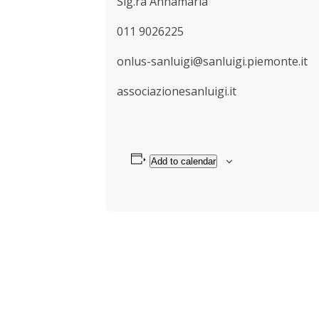
Sig.ra Annamaria
011 9026225
onlus-sanluigi@sanluigi.piemonte.it
associazionesanluigi.it
Add to calendar