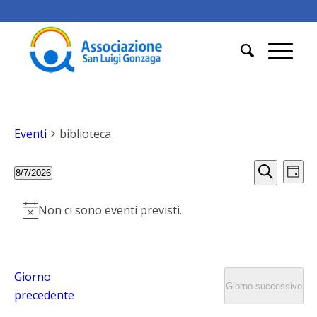
Eventi
biblioteca
Eventi
Eve
8/7/2026
Giorno
Vis
Ricerc
Cerca
Seleziona
Nav
e
la
Non ci sono eventi previsti.
data.
viste
Navig
Giorno
Giorno successivo
precedente