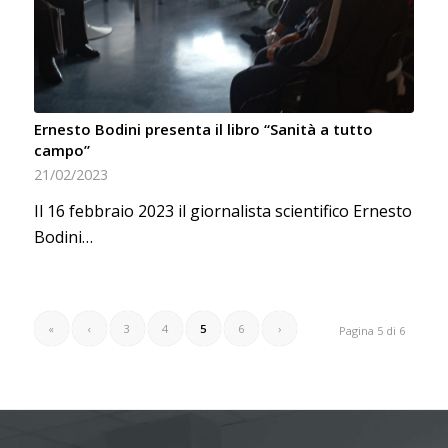
Ernesto Bodini presenta il libro “Sanità a tutto
campo”
21/02/2023
Il 16 febbraio 2023 il giornalista scientifico Ernesto
Bodini…
«
‹
3
4
5
6
›
Pagina 5 di 6