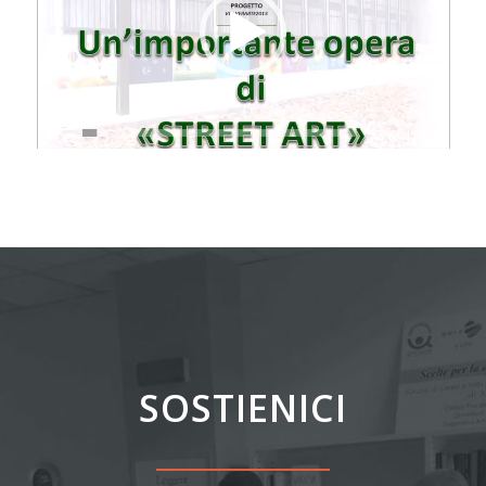
00:00
|
06:33
SOSTIENICI