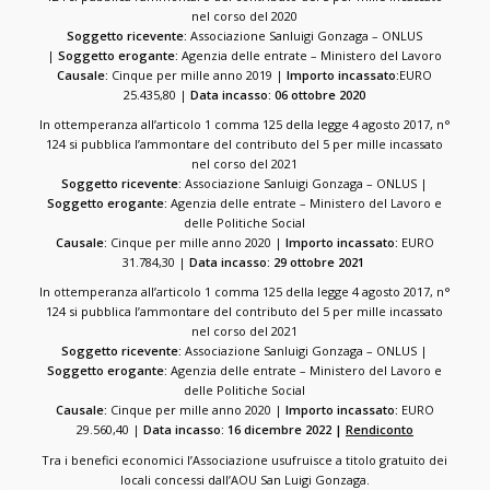
nel corso del 2020
Soggetto ricevente:
Associazione Sanluigi Gonzaga – ONLUS
|
Soggetto erogante:
Agenzia delle entrate – Ministero del Lavoro
Causale:
Cinque per mille anno 2019 |
Importo incassato:
EURO
25.435,80 |
Data incasso: 06 ottobre 2020
In ottemperanza all’articolo 1 comma 125 della legge 4 agosto 2017, n°
124 si pubblica l’ammontare del contributo del 5 per mille incassato
nel corso del 2021
Soggetto ricevente:
Associazione Sanluigi Gonzaga – ONLUS |
Soggetto erogante:
Agenzia delle entrate – Ministero del Lavoro e
delle Politiche Social
Causale:
Cinque per mille anno 2020 |
Importo incassato:
EURO
31.784,30 |
Data incasso: 29 ottobre 2021
In ottemperanza all’articolo 1 comma 125 della legge 4 agosto 2017, n°
124 si pubblica l’ammontare del contributo del 5 per mille incassato
nel corso del 2021
Soggetto ricevente:
Associazione Sanluigi Gonzaga – ONLUS |
Soggetto erogante:
Agenzia delle entrate – Ministero del Lavoro e
delle Politiche Social
Causale:
Cinque per mille anno 2020 |
Importo incassato:
EURO
29.560,40 |
Data incasso: 16 dicembre 2022 |
Rendiconto
Tra i benefici economici l’Associazione usufruisce a titolo gratuito dei
locali concessi dall’AOU San Luigi Gonzaga.